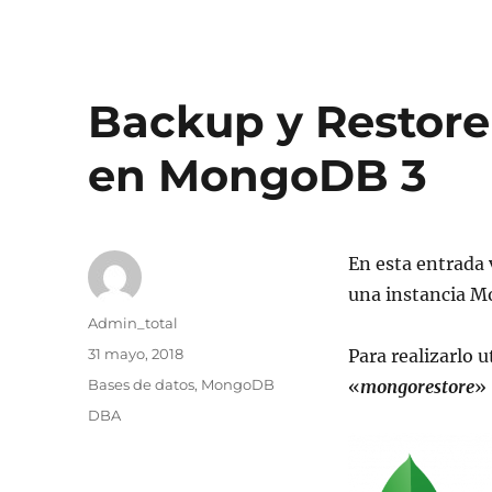
Backup y Restore
en MongoDB 3
En esta entrada
una instancia 
Autor
Admin_total
Publicado
31 mayo, 2018
Para realizarlo 
el
Categorías
Bases de datos
,
MongoDB
«
mongorestore
»
Etiquetas
DBA