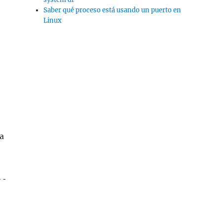
Saber qué proceso está usando un puerto en
Linux
a
--password MONGODBUSERPASSWORD --authenticati