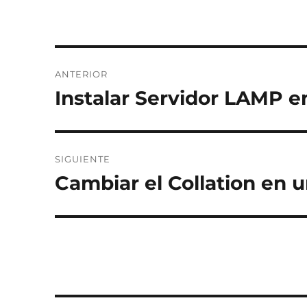
Navegación
ANTERIOR
de
Instalar Servidor LAMP e
Entrada
anterior:
entradas
SIGUIENTE
Cambiar el Collation en 
Entrada
siguiente: