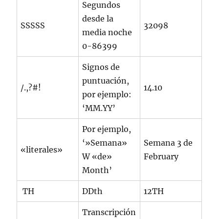
Segundos
desde la
SSSSS
32098
media noche
0-86399
Signos de
puntuación,
/.,?#!
14.10
por ejemplo:
‘MM.YY’
Por ejemplo,
‘»Semana»
Semana 3 de
«literales»
W «de»
February
Month’
TH
DDth
12TH
Transcripción