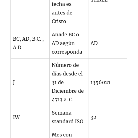
fecha es
antes de
Cristo
Añade BC o
BC, AD, B.C. ,
AD según
AD
A.D.
corresponda
Número de
días desde el
J
31 de
1356021
Diciembre de
4713 a. C.
Semana
IW
32
standard ISO
Mes con