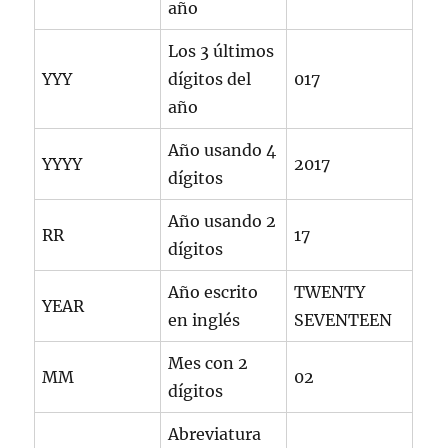
año
Los 3 últimos
YYY
dígitos del
017
año
Año usando 4
YYYY
2017
dígitos
Año usando 2
RR
17
dígitos
Año escrito
TWENTY
YEAR
en inglés
SEVENTEEN
Mes con 2
MM
02
dígitos
Abreviatura