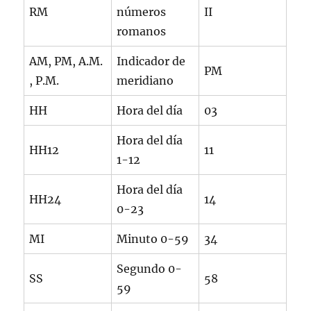
RM
números
II
romanos
AM, PM, A.M.
Indicador de
PM
, P.M.
meridiano
HH
Hora del día
03
Hora del día
HH12
11
1-12
Hora del día
HH24
14
0-23
MI
Minuto 0-59
34
Segundo 0-
SS
58
59