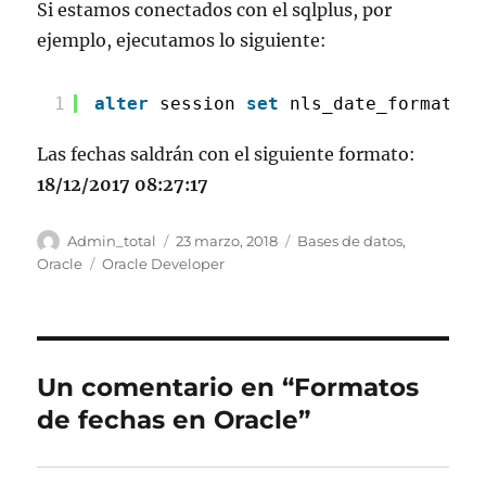
Si estamos conectados con el sqlplus, por
ejemplo, ejecutamos lo siguiente:
1
alter
session 
set
nls_date_format=
'd
Las fechas saldrán con el siguiente formato:
18/12/2017 08:27:17
Autor
Publicado
Categorías
Admin_total
23 marzo, 2018
Bases de datos
,
el
Etiquetas
Oracle
Oracle Developer
Un comentario en “Formatos
de fechas en Oracle”