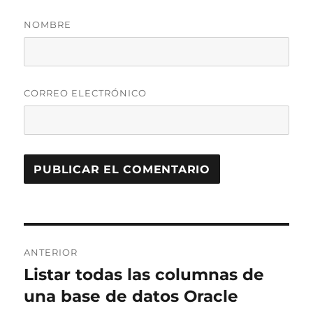
NOMBRE
CORREO ELECTRÓNICO
Navegación
ANTERIOR
de
Listar todas las columnas de
Entrada
anterior:
una base de datos Oracle
entradas