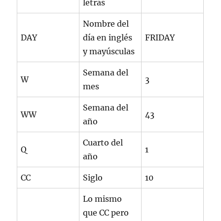
letras
Nombre del
DAY
día en inglés
FRIDAY
y mayúsculas
Semana del
W
3
mes
Semana del
WW
43
año
Cuarto del
Q
1
año
CC
Siglo
10
Lo mismo
que CC pero