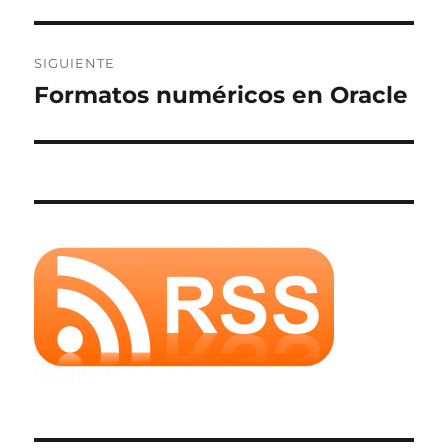
SIGUIENTE
Formatos numéricos en Oracle
Entrada
siguiente: