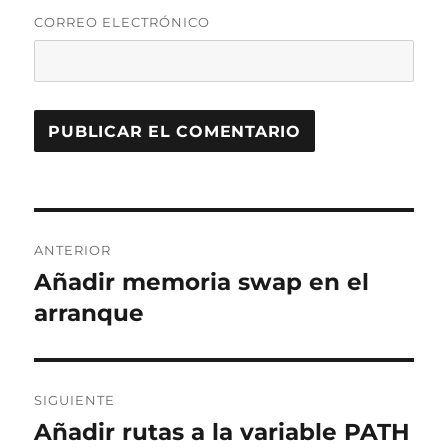
CORREO ELECTRÓNICO
Navegación
ANTERIOR
de
Añadir memoria swap en el
Entrada
anterior:
arranque
entradas
SIGUIENTE
Añadir rutas a la variable PATH
Entrada