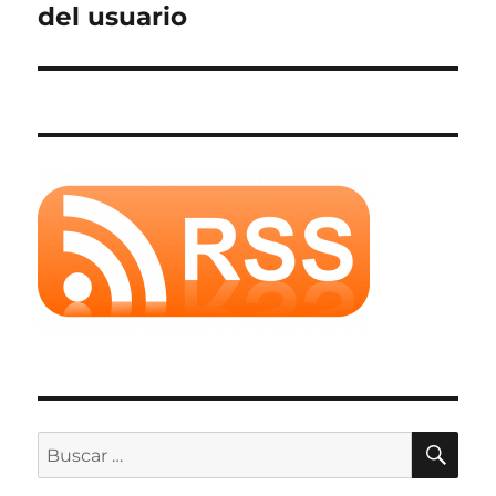
siguiente:
del usuario
BU
Buscar
por: