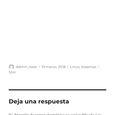
Autor
Publicado
Categorías
Etiquet
Admin_total
19 marzo, 2018
Linux
,
Sistemas
el
SSH
Deja una respuesta