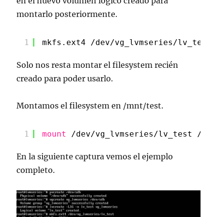
en el nuevo volumen lógico creado para
montarlo posteriormente.
1
mkfs.ext4 
/dev/vg_lvmseries/lv_test
Solo nos resta montar el filesystem recién
creado para poder usarlo.
Montamos el filesystem en /mnt/test.
1
mount
/dev/vg_lvmseries/lv_test
/mnt
En la siguiente captura vemos el ejemplo
completo.