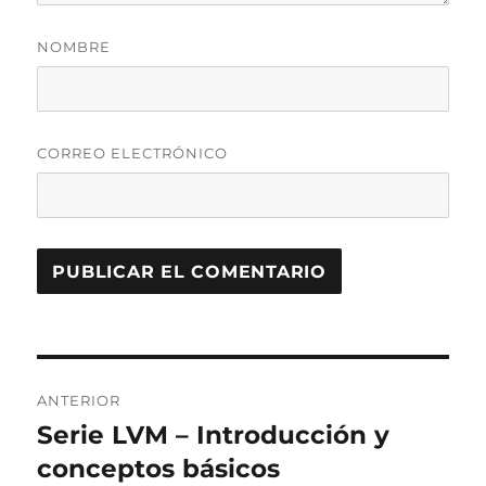
NOMBRE
CORREO ELECTRÓNICO
Navegación
ANTERIOR
de
Serie LVM – Introducción y
Entrada
anterior:
conceptos básicos
entradas