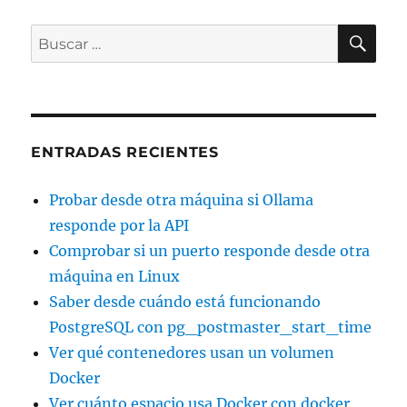
BU
Buscar
por:
ENTRADAS RECIENTES
Probar desde otra máquina si Ollama
responde por la API
Comprobar si un puerto responde desde otra
máquina en Linux
Saber desde cuándo está funcionando
PostgreSQL con pg_postmaster_start_time
Ver qué contenedores usan un volumen
Docker
Ver cuánto espacio usa Docker con docker