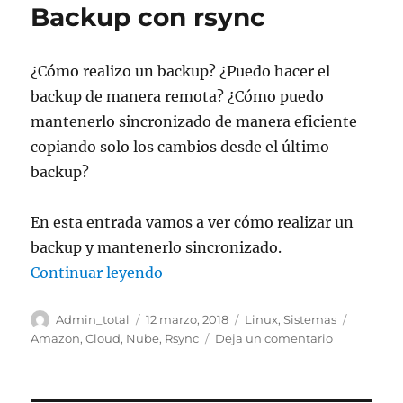
Backup con rsync
¿Cómo realizo un backup? ¿Puedo hacer el
backup de manera remota? ¿Cómo puedo
mantenerlo sincronizado de manera eficiente
copiando solo los cambios desde el último
backup?
En esta entrada vamos a ver cómo realizar un
backup y mantenerlo sincronizado.
«Backup con rsync»
Continuar leyendo
Autor
Publicado
Categorías
Etiqueta
Admin_total
12 marzo, 2018
Linux
,
Sistemas
el
en
Amazon
,
Cloud
,
Nube
,
Rsync
Deja un comentario
Backup
con
rsync