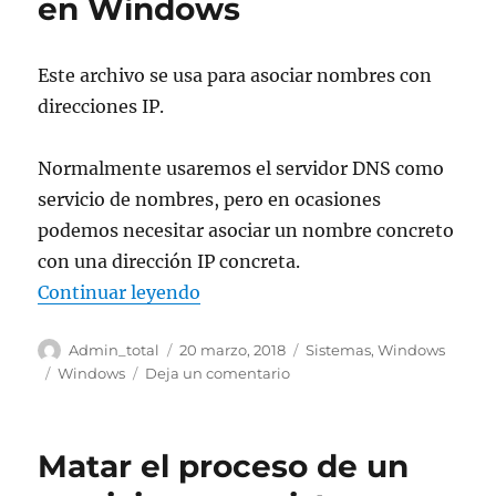
en Windows
Este archivo se usa para asociar nombres con
direcciones IP.
Normalmente usaremos el servidor DNS como
servicio de nombres, pero en ocasiones
podemos necesitar asociar un nombre concreto
con una dirección IP concreta.
«Modificar archivo hosts en Wi
Continuar leyendo
Autor
Publicado
Categorías
Admin_total
20 marzo, 2018
Sistemas
,
Windows
el
Etiquetas
en
Windows
Deja un comentario
Modificar
archivo
hosts
Matar el proceso de un
en
Windows