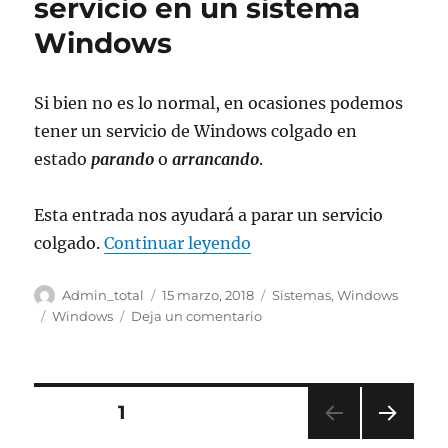
servicio en un sistema
Windows
Si bien no es lo normal, en ocasiones podemos
tener un servicio de Windows colgado en
estado
parando
o
arrancando
.
Esta entrada nos ayudará a parar un servicio
«Matar el proceso de un
colgado.
Continuar leyendo
Autor
Publicado
Categorías
Admin_total
15 marzo, 2018
Sistemas
,
Windows
el
Etiquetas
en
Windows
Deja un comentario
Matar
el
proceso
de
Paginación
PÁGINA
1
un
servicio