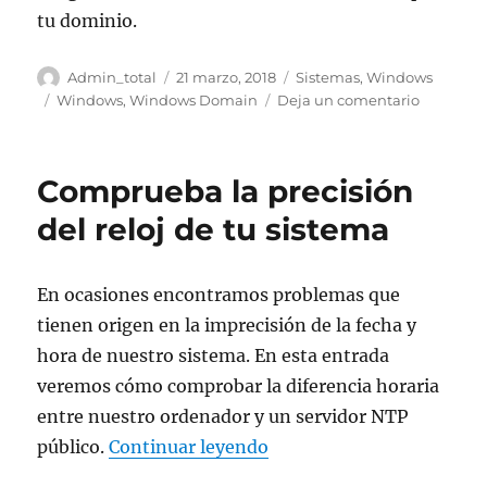
tu dominio.
Autor
Publicado
Categorías
Admin_total
21 marzo, 2018
Sistemas
,
Windows
el
Etiquetas
en
Windows
,
Windows Domain
Deja un comentario
Encontra
el
controlad
Comprueba la precisión
de
dominio
del reloj de tu sistema
con
rol
PDC
En ocasiones encontramos problemas que
usando
tienen origen en la imprecisión de la fecha y
el
servidor
hora de nuestro sistema. En esta entrada
DNS
veremos cómo comprobar la diferencia horaria
entre nuestro ordenador y un servidor NTP
«Comprueba la precisión d
público.
Continuar leyendo