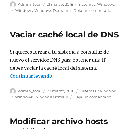
Autor
Publicado
Categorías
Admin_total
21 marzo, 2018
Sistemas
,
Windows
el
Etiquetas
en
Windows
,
Windows Domain
Deja un comentario
Comprue
la
precisión
Vaciar caché local de DNS
del
reloj
de
Si quieres forzar a tu sistema a consultar de
tu
sistema
nuevo el servidor DNS para obtener una IP,
debes vaciar la caché local del sistema.
«Vaciar caché local de DNS»
Continuar leyendo
Autor
Publicado
Categorías
Admin_total
20 marzo, 2018
Sistemas
,
Windows
el
Etiquetas
en
Windows
,
Windows Domain
Deja un comentario
Vaciar
caché
local
Modificar archivo hosts
de
DNS