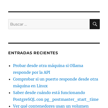
PRÓ
de
en
XIMA
un
PÁGI
entradas
NA
sistema
Windows
BU
Buscar
por:
ENTRADAS RECIENTES
Probar desde otra máquina si Ollama
responde por la API
Comprobar si un puerto responde desde otra
máquina en Linux
Saber desde cuándo está funcionando
PostgreSQL con pg_postmaster_start_time
Ver qué contenedores usan un volumen