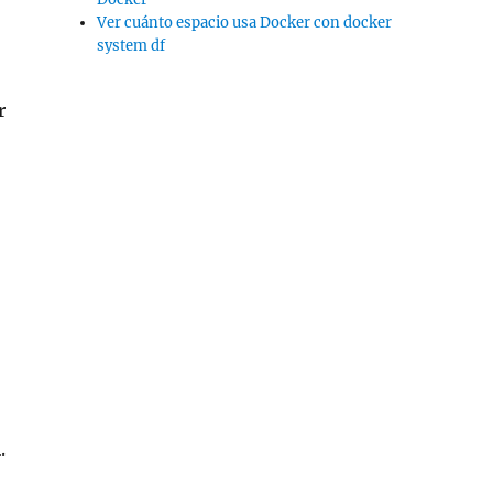
Ver cuánto espacio usa Docker con docker
system df
r
.