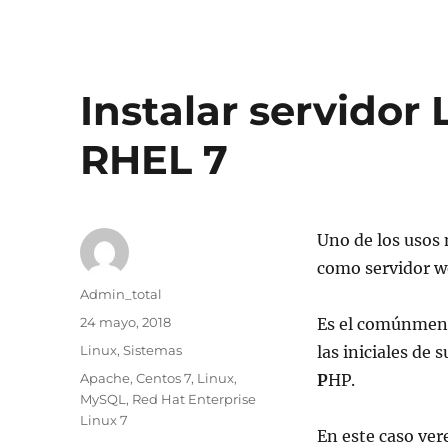
Instalar servidor
RHEL 7
Uno de los usos
como servidor w
Autor
Admin_total
Publicado
24 mayo, 2018
Es el comúnmen
el
Categorías
Linux
,
Sistemas
las iniciales de
Etiquetas
Apache
,
Centos 7
,
Linux
,
P
HP.
MySQL
,
Red Hat Enterprise
Linux 7
En este caso ve