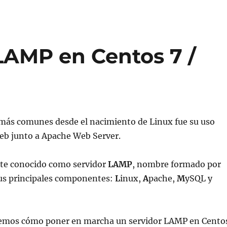
 LAMP en Centos 7 /
 más comunes desde el nacimiento de Linux fue su uso
eb junto a Apache Web Server.
te conocido como servidor
LAMP
, nombre formado por
 sus principales componentes:
L
inux,
A
pache,
M
ySQL y
remos cómo poner en marcha un servidor LAMP en Cento