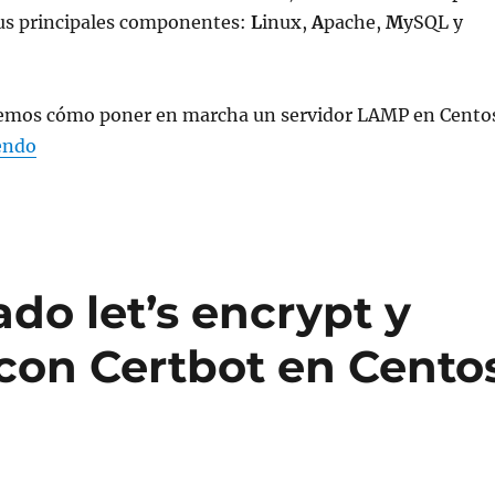
 sus principales componentes:
L
inux,
A
pache,
M
ySQL y
remos cómo poner en marcha un servidor LAMP en Cento
«Instalar servidor LAMP en Centos 7 / RHEL 7»
endo
ado let’s encrypt y
con Certbot en Cento