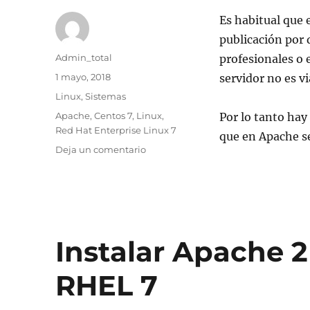
Centos
7
Es habitual que e
publicación por 
Autor
Admin_total
profesionales o
Publicado
1 mayo, 2018
servidor no es v
el
Categorías
Linux
,
Sistemas
Etiquetas
Apache
,
Centos 7
,
Linux
,
Por lo tanto hay
Red Hat Enterprise Linux 7
que en Apache s
en
Deja un comentario
Publicar
VirtualHost
en
Apache
en
Centos
Instalar Apache 2
7
/
RHEL 7
RHEL
7