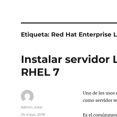
Etiqueta:
Red Hat Enterprise L
Instalar servidor
RHEL 7
Uno de los usos
como servidor w
Autor
Admin_total
Publicado
24 mayo, 2018
Es el comúnmen