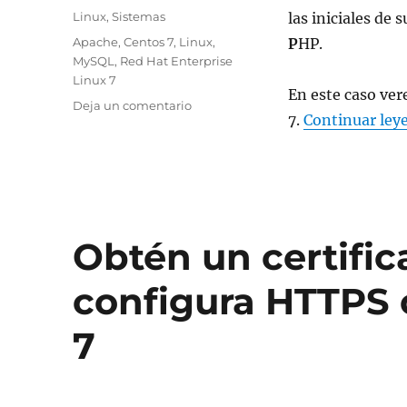
el
Categorías
Linux
,
Sistemas
las iniciales de
Etiquetas
Apache
,
Centos 7
,
Linux
,
P
HP.
MySQL
,
Red Hat Enterprise
Linux 7
En este caso ve
en
Deja un comentario
7.
Continuar ley
Instalar
servidor
LAMP
en
Centos
7
/
Obtén un certific
RHEL
7
configura HTTPS 
7