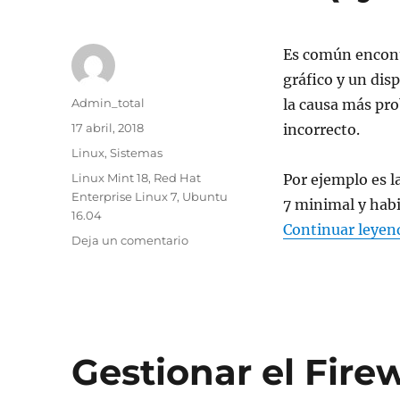
7
Es común encont
gráfico y un dis
Autor
Admin_total
la causa más pro
Publicado
17 abril, 2018
incorrecto.
el
Categorías
Linux
,
Sistemas
Etiquetas
Linux Mint 18
,
Red Hat
Por ejemplo es l
Enterprise Linux 7
,
Ubuntu
7 minimal y habi
16.04
Continuar leyen
en
Deja un comentario
Cambiar
runlevel/target
en
Centos
7
y
Gestionar el Fire
Ubuntu
16.04