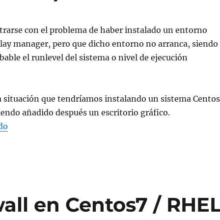
rarse con el problema de haber instalado un entorno
play manager, pero que dicho entorno no arranca, siendo
bable el runlevel del sistema o nivel de ejecución
a situación que tendríamos instalando un sistema Centos
endo añadido después un escritorio gráfico.
«Cambiar runlevel/target en Centos 7 y Ubuntu 16.04
do
wall en Centos7 / RHE