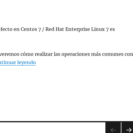
defecto en Centos 7 / Red Hat Enterprise Linux 7 es
 veremos cómo realizar las operaciones más comunes co
«Gestionar el Firewall en Centos7 / RHEL 
tinuar leyendo