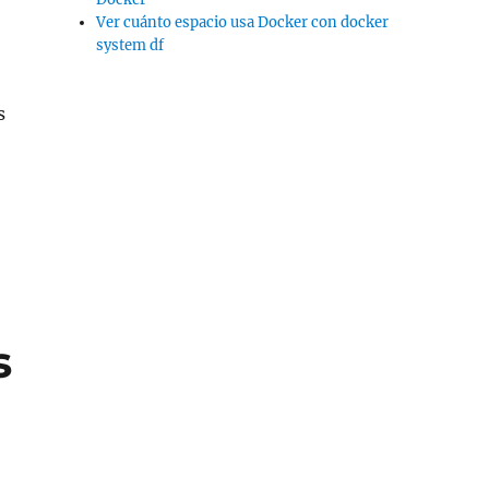
Ver cuánto espacio usa Docker con docker
system df
s
s