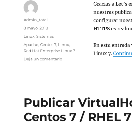
Gracias a
Let’s 
nuestras publica
Autor
Admin_total
configurar nuest
Publicado
8 mayo, 2018
HTTPS
es realme
el
Categorías
Linux
,
Sistemas
Etiquetas
Apache
,
Centos 7
,
Linux
,
En esta entrada
Red Hat Enterprise Linux 7
Linux 7.
Continu
en
Deja un comentario
Obtén
un
certificado
let’s
encrypt
y
Publicar Virtual
configura
HTTPS
Centos 7 / RHEL 7
con
Certbot
en