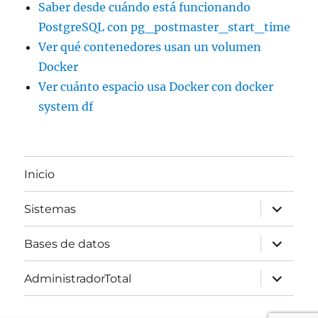
Saber desde cuándo está funcionando
PostgreSQL con pg_postmaster_start_time
Ver qué contenedores usan un volumen
Docker
Ver cuánto espacio usa Docker con docker
system df
Inicio
expande
Sistemas
el
menú
inferior
expande
Bases de datos
el
menú
inferior
expande
AdministradorTotal
el
menú
inferior