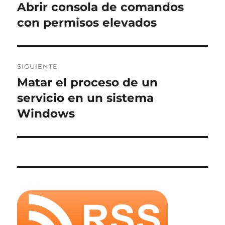
de
Abrir consola de comandos
Entrada
anterior:
con permisos elevados
entradas
SIGUIENTE
Matar el proceso de un
Entrada
siguiente:
servicio en un sistema
Windows