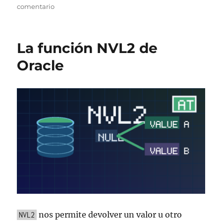
en
comentario
La
función
COALESCE
La función NVL2 de
de
Oracle
Oracle
nos permite devolver un valor u otro
NVL2