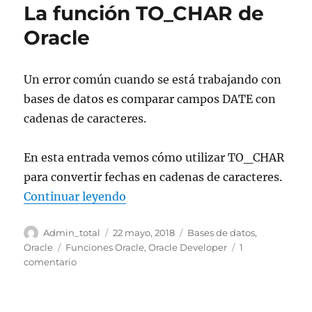
La función TO_CHAR de
Oracle
Un error común cuando se está trabajando con
bases de datos es comparar campos DATE con
cadenas de caracteres.
En esta entrada vemos cómo utilizar TO_CHAR
para convertir fechas en cadenas de caracteres.
«La función TO_CHAR de Oracle
Continuar leyendo
Autor
Publicado
Categorías
Admin_total
22 mayo, 2018
Bases de datos
,
el
Etiquetas
Oracle
Funciones Oracle
,
Oracle Developer
1
en
comentario
La
función
TO_CHAR