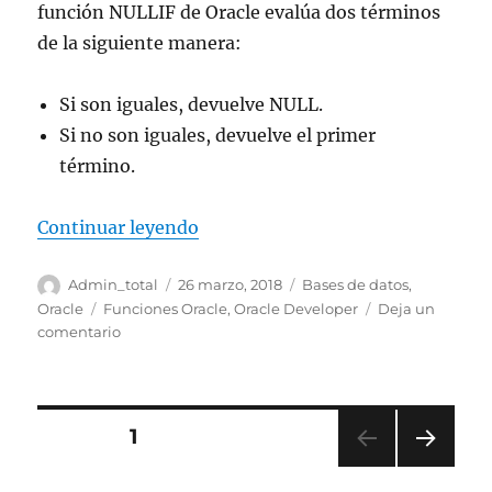
función NULLIF de Oracle evalúa dos términos
de la siguiente manera:
Si son iguales, devuelve NULL.
Si no son iguales, devuelve el primer
término.
«La función NULLIF de Oracle»
Continuar leyendo
Autor
Publicado
Categorías
Admin_total
26 marzo, 2018
Bases de datos
,
el
Etiquetas
Oracle
Funciones Oracle
,
Oracle Developer
Deja un
en
comentario
La
función
NULLIF
de
Paginación
PÁGINA
1
Oracle
PRÓ
de