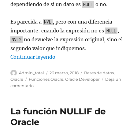
dependiendo de si un dato es
o no.
NULL
Es parecida a
, pero con una diferencia
NVL
importante: cuando la expresión no es
,
NULL
no devuelve la expresión original, sino el
NVL2
segundo valor que indiquemos.
«La función NVL2 de Oracle»
Continuar leyendo
Autor
Publicado
Categorías
Admin_total
26 marzo, 2018
Bases de datos
,
el
Etiquetas
Oracle
Funciones Oracle
,
Oracle Developer
Deja un
en
comentario
La
función
NVL2
La función NULLIF de
de
Oracle
Oracle