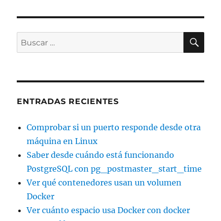
XIMA
PÁGI
entradas
NA
BU
Buscar
por:
ENTRADAS RECIENTES
Comprobar si un puerto responde desde otra
máquina en Linux
Saber desde cuándo está funcionando
PostgreSQL con pg_postmaster_start_time
Ver qué contenedores usan un volumen
Docker
Ver cuánto espacio usa Docker con docker