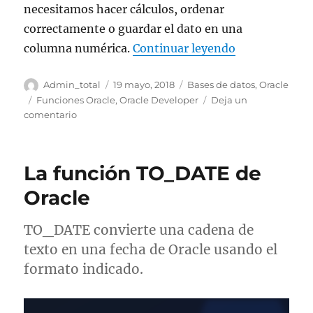
necesitamos hacer cálculos, ordenar
correctamente o guardar el dato en una
«La función 
columna numérica.
Continuar leyendo
Autor
Publicado
Categorías
Admin_total
19 mayo, 2018
Bases de datos
,
Oracle
el
Etiquetas
Funciones Oracle
,
Oracle Developer
Deja un
en
comentario
La
función
TO_NUMBER
La función TO_DATE de
de
Oracle
Oracle
TO_DATE convierte una cadena de
texto en una fecha de Oracle usando el
formato indicado.