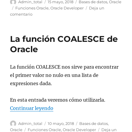
Autor
Publicado
Categorías
Admin_total
15 mayo, 2018
Bases de datos
,
Oracle
el
Etiquetas
Funciones Oracle
,
Oracle Developer
Deja un
en
comentario
La
función
TO_DATE
La función COALESCE de
de
Oracle
Oracle
La función COALESCE nos sirve para encontrar
el primer valor no nulo en una lista de
expresiones dada.
En esta entrada veremos cómo utilizarla.
«La función COALESCE de Oracle
Continuar leyendo
Autor
Publicado
Categorías
Admin_total
10 mayo, 2018
Bases de datos
,
el
Etiquetas
Oracle
Funciones Oracle
,
Oracle Developer
Deja un