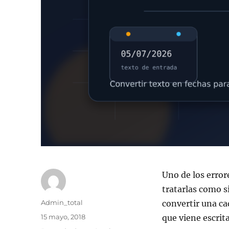
Uno de los error
tratarlas como s
Autor
Admin_total
convertir una ca
Publicado
15 mayo, 2018
que viene escrita
el