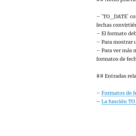
– `TO_DATE` con
fechas convirtié
– El formato deb
– Para mostrar 
– Para ver más m
formatos de fech
## Entradas rel
–
Formatos de f
–
La función T