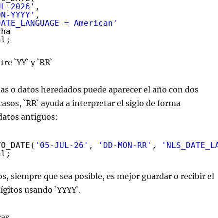
UL-2026'
,
ON-YYYY'
,
DATE_LANGUAGE = American'
cha
al;
re `YY` y `RR`
as o datos heredados puede aparecer el año con dos
casos, `RR` ayuda a interpretar el siglo de forma
datos antiguos:
TO_DATE(
'05-JUL-26'
, 
'DD-MON-RR'
, 
'NLS_DATE_L
al;
s, siempre que sea posible, es mejor guardar o recibir el
ígitos usando `YYYY`.
cas