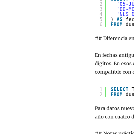
2
'05-J
3
'DD-M
4
'NLS_
5
) 
AS
fe
6
FROM
du
## Diferencia ent
En fechas antigu
dígitos. En esos 
compatible con 
1
SELECT
2
FROM
du
Para datos nuevo
año con cuatro d
## Notas prácti