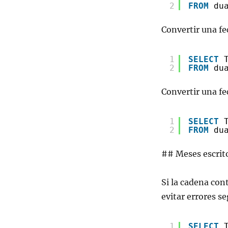
2
FROM
du
Convertir una fe
1
SELECT
2
FROM
du
Convertir una f
1
SELECT
2
FROM
du
## Meses escrito
Si la cadena con
evitar errores s
1
SELECT