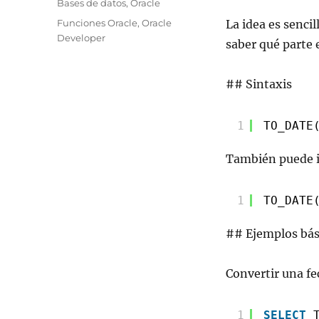
Categorías
Bases de datos
,
Oracle
Etiquetas
Funciones Oracle
,
Oracle
La idea es senci
Developer
saber qué parte e
## Sintaxis
1
TO_DATE
También puede i
1
TO_DATE
## Ejemplos bás
Convertir una fe
1
SELECT