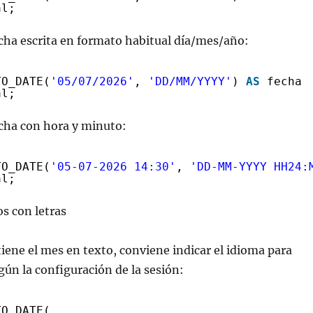
al;
cha escrita en formato habitual día/mes/año:
TO_DATE(
'05/07/2026'
, 
'DD/MM/YYYY'
) 
AS
fecha
al;
echa con hora y minuto:
TO_DATE(
'05-07-2026 14:30'
, 
'DD-MM-YYYY HH24:
al;
s con letras
tiene el mes en texto, conviene indicar el idioma para
egún la configuración de la sesión:
TO_DATE(